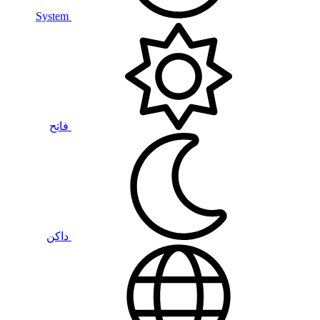
System
فاتح
داكن