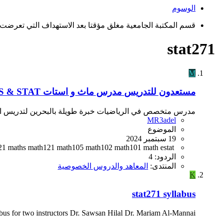
الوسوم
قسم المكتبة الجامعية مغلق مؤقتا بعد الاستهداف التي تعرضت 
stat271
M
مستعدون للتدريس
مدرس ماث و استات TEACHING MATHS & STAT
مدرس متخصص في الرياضيات خبرة طويلة بالبحرين لتدريس الر
MR3adel
الموضوع
19 سبتمبر 2024
21
maths
math121
math105
math102
math101
math
estat
الردود: 4
المنتدى:
المعاهد والدروس الخصوصية
K
stat271 syllabus
abus for two instructors Dr. Sawsan Hilal Dr. Mariam Al-Mannai