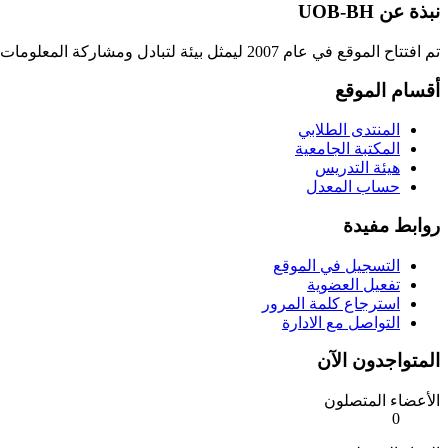
نبذة عن UOB-BH
تم افتتاح الموقع في عام 2007 ليمثل بيئة لتبادل ومشاركة المعلومات بين الطلبة بهدف دعم الطالب خلال مشواره الجامعي ورفع مستوى تحصيله العلمي بما يدفع بعجلة التعليم في مملكة البحرين.
أقسام الموقع
المنتدى الطلابي
المكتبة الجامعية
هيئة التدريس
حساب المعدل
روابط مفيدة
التسجيل في الموقع
تفعيل العضوية
استرجاع كلمة المرور
التواصل مع الادارة
المتواجدون الآن
الأعضاء المتصلون
0