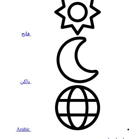
فاتح
داكن
Arabic