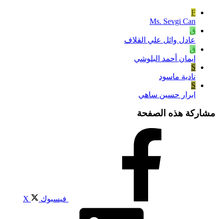
F
Ms. Sevgi Can
ق
عادل وائل علي القلاف
ق
إيمان أحمد البلوشي
S
نادية ماسود
S
ابرار حسين ساهي
مشاركة هذه الصفحة
فيسبوك
X