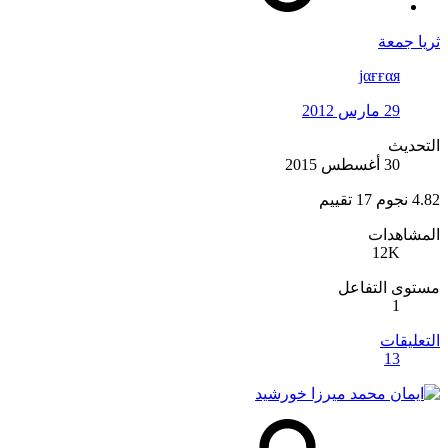
ثريا جمعة
jαғғαя
29 مارس 2012
التحديث
30 أغسطس 2015
4.82 نجوم
17 تقييم
المشاهدات
12K
مستوى التفاعل
1
التعليقات
13