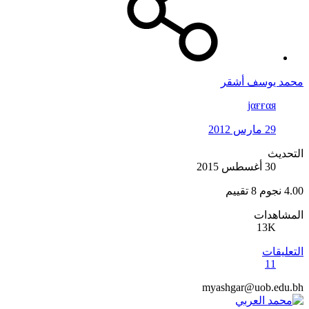
محمد يوسف أشقر
jαғғαя
29 مارس 2012
التحديث
30 أغسطس 2015
4.00 نجوم
8 تقييم
المشاهدات
13K
التعليقات
11
myashgar@uob.edu.bh