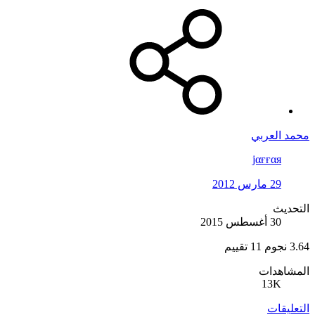
محمد العربي
jαғғαя
29 مارس 2012
التحديث
30 أغسطس 2015
3.64 نجوم
11 تقييم
المشاهدات
13K
التعليقات