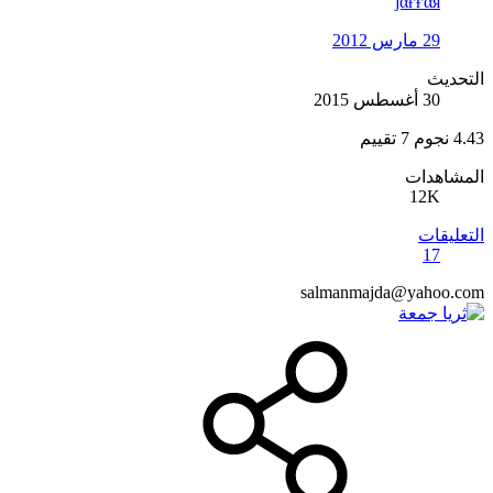
jαғғαя
29 مارس 2012
التحديث
30 أغسطس 2015
4.43 نجوم
7 تقييم
المشاهدات
12K
التعليقات
17
salmanmajda@yahoo.com