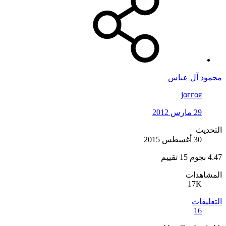
محمود آل عباس
jαғғαя
29 مارس 2012
التحديث
30 أغسطس 2015
4.47 نجوم
15 تقييم
المشاهدات
17K
التعليقات
16