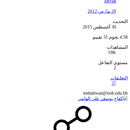
jαғғαя
29 مارس 2012
التحديث
30 أغسطس 2015
4.58 نجوم
31 تقييم
المشاهدات
19K
مستوى التفاعل
2
التعليقات
37
mshahwan@uob.edu.bh