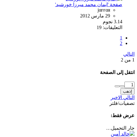
صفحة 'ايمان محمد ميرزا خورشيد'
jαғғαя
29 مارس 2012
3.14 نجوم
التعليقات: 19
1
2
التالي
1 من 2
انتقل إلى الصفحة
إذهب
التالي
الاخير
تصفيات/فلتر
عرض فقط:
جار التحميل…