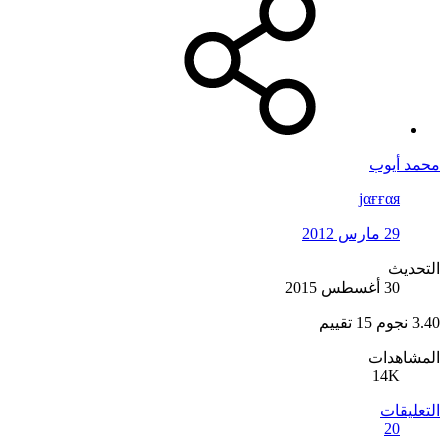
محمد أيوب
jαғғαя
29 مارس 2012
التحديث
30 أغسطس 2015
3.40 نجوم
15 تقييم
المشاهدات
14K
التعليقات
20