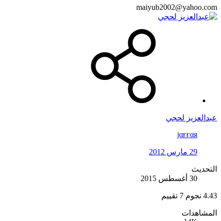
maiyub2002@yahoo.com
عبدالعزيز لحجي
jαғғαя
29 مارس 2012
التحديث
30 أغسطس 2015
4.43 نجوم
7 تقييم
المشاهدات