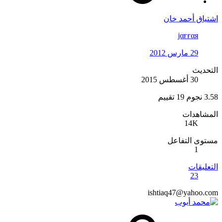
اشتياق أحمد خان
jαғғαя
29 مارس 2012
التحديث
30 أغسطس 2015
3.58 نجوم
19 تقييم
المشاهدات
14K
مستوى التفاعل
1
التعليقات
23
ishtiaq47@yahoo.com