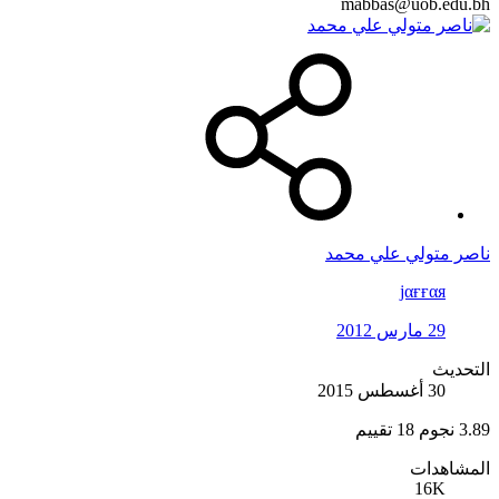
mabbas@uob.edu.bh
ناصر متولي علي محمد
jαғғαя
29 مارس 2012
التحديث
30 أغسطس 2015
3.89 نجوم
18 تقييم
المشاهدات
16K