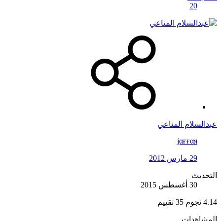
20
عبدالسلام المناعي
jαғғαя
29 مارس 2012
التحديث
30 أغسطس 2015
4.14 نجوم
35 تقييم
المشاهدات