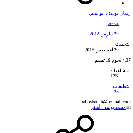
ريمان يوسف أبو شنب
jαғғαя
29 مارس 2012
التحديث
30 أغسطس 2015
4.37 نجوم
19 تقييم
المشاهدات
13K
التعليقات
28
raboshanab@hotmail.com