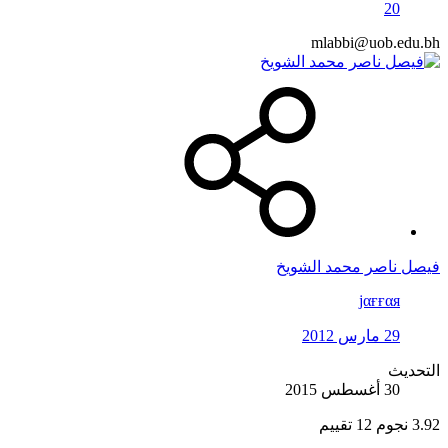
20
mlabbi@uob.edu.bh
فيصل ناصر محمد الشويخ
jαғғαя
29 مارس 2012
التحديث
30 أغسطس 2015
3.92 نجوم
12 تقييم