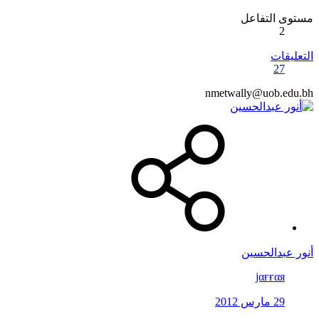
مستوى التفاعل
2
التعليقات
27
nmetwally@uob.edu.bh
أنور عبدالحسين
jαғғαя
29 مارس 2012