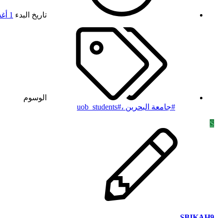
تاريخ البدء
1 أغسطس 2019
الوسوم
#جامعة البحرين ،#uob_students
S
SBIKAH9