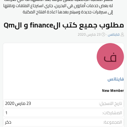
له بعض خدمات أمازون في البحرين، جاري استرجاع الملفات ونقلها
إلى سيرفرات جديدة وسيتم بعدها اعادة افتتاح المكتبة
مطلوب جميع كتب الfinance و الQm
ب
ت
فاينانس
23 مارس 2020
ا
ا
د
ر
ف
ئ
ي
ا
خ
ل
ا
م
ل
و
ب
ض
د
فاينانس
و
ء
ع
New Member
تاريخ التسجيل
23 مارس 2020
المشاركات
1
المجموعة
ذكر