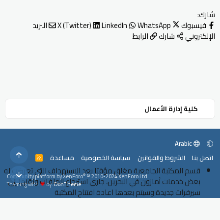
شارك:
فيسبوك
WhatsApp
LinkedIn
X (Twitter)
البريد
الإلكتروني
شارك
الرابط
كلية إدارة الأعمال
Arabic
أعلى
اتصل بنا
الشروط والقوانين
سياسة الخصوصية
مساعدة
R
S
قسم المكتبة الجامعية مغلق مؤقتا بعد الاستهداف التي تعرضت له
S
أسفل
®
Community platform by XenForo
© 2010-2024 XenForo Ltd.
بعض خدمات أمازون في البحرين، جاري استرجاع الملفات ونقلها إلى
Theming with
by:
DohTheme
سيرفرات جديدة وسيتم بعدها اعادة افتتاح المكتبة