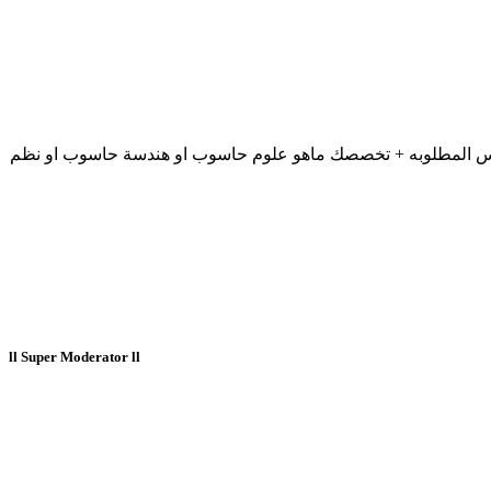
و صعب + مااسم الكتاب المطلوب + اسماء الدروس المطلوبه + تخصصك ماهو علوم حاسوب او هندسة حاسوب او نظم
ll Super Moderator ll