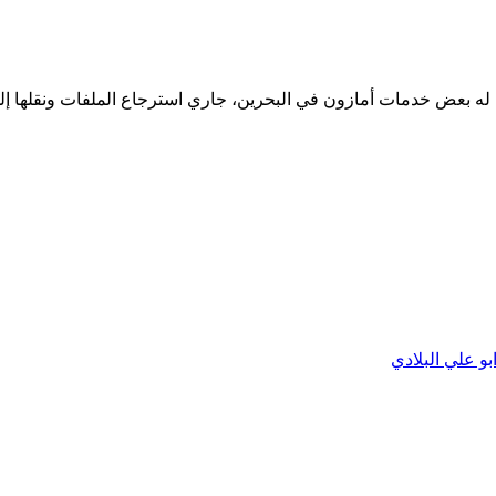
له بعض خدمات أمازون في البحرين، جاري استرجاع الملفات ونقلها إلى
بو علي البلادي