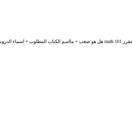
السلام عليك بغيت اسال بما انه عندكم خبرة في تخصص كلية التقنيه مقرر math 101 هل ه