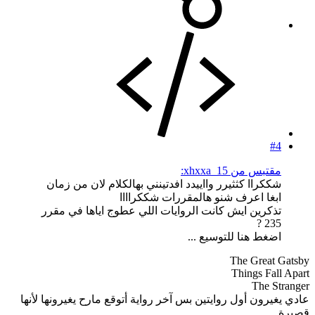
#4
مقتبس من xhxxa_15:
شككراا كثثيرر وااييدد افدتينني بهالكلام لان من زمان
ابغا اعرف شنو هالمقررات شككراااا
تذكرين ايش كانت الروايات اللي عطوج اياها في مقرر
235 ?
اضغط هنا للتوسيع ...
The Great Gatsby
Things Fall Apart
The Stranger
عادي يغيرون أول روايتين بس آخر رواية أتوقع مارح يغيرونها لأنها
قصيرة