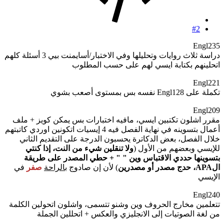
#2
Engl235
دراسة ثلاث روايات وتحليلها وفي الاختبار/أسايمنت بيي 3 أسئلة كلهم
اتحلينهم بكتابة ايسي لهم على حسب المطلوب
Engl221
تكملة على Engl128 نفسه بس بمستوى أصعب بشوي
Engl209
مقرر اشلون تكتبين ايسي، مافيه اختبارات بس يمكن كويز + ملف
أعمال بتسوينه في نهاية الفصل فيه 4 إيسيات اتكونين اوردي كاتبتهم
خلال الفصل، بعض الدكاترة يحسبون الدرجة على التقديم الثاني
للإيسي وبعضهم من الأول (
ولا تنقلين شيء من النت، إذا كنتي
بتسوينها حددي الاقتباس وين " " + حطي المصدر على طريقة
الAPA، حدج مصدر أو مصدرين
) لأن إن صادوج
بالراحة
صفر
في
الإيسي
Engl240
تتعلمين مخارج الحروف وين وشنو تتسمى، واشلون اتحولين الكلمة
من لغة الصوتيات إلى الانجليزي والعكس + اتحللين الجملة