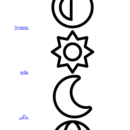
System
فاتح
داكن