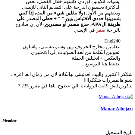
إيسيات اتكونين اوردي كاتبتهم خلال الفصل، بعض
الدكاترة يحسبون الدرجة على التقديم الثاني للإيسي
وبعضهم من الأول (
ولا تنقلين شيء من النت، إذا كنتي
بتسوينها حددي الاقتباس وين " " + حطي المصدر على
طريقة الAPA، حدج مصدر أو مصدرين
) لأن إن صادوج
بالراحة
صفر
في الإيسي
Engl240
تتعلمين مخارج الحروف وين وشنو تتسمى، واشلون
اتحولين الكلمة من لغة الصوتيات إلى الانجليزي
والعكس + اتحللين الجملة
اضغط هنا للتوسيع ...
شككراا كثثيرر وااييدد افدتينني بهالكلام لان من زمان ابغا اعرف
شنو هالمقررات شككراااا
تذكرين ايش كانت الروايات اللي عطوج اياها في مقرر 235 ?
Manar Alhejazi
Member
تاريخ التسجيل